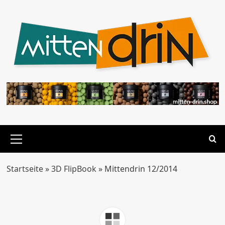
Zum
Inhalt
springen
Primäres
Menü
Startseite
»
3D FlipBook
»
Mittendrin 12/2014