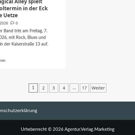
gical Alley spielt
ltermin in der Eck
e Uetze
i 2026
0
r Band tritt am Freitag, 7.
026, mit Rock, Blues und
in der Kaiserstraße 13 auf.
Mehr
hren
Informationen
über
The
Magical
Seitennummerierung
2
3
4
17
Weiter
1
…
Alley
der
spielt
Nachholtermin
Beiträge
in
nschutzerklärung
der
Eck
Lounge
Uetze
Urheberrecht © 2026 Agentur.Verlag.Marketing