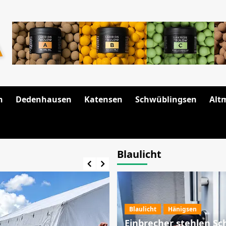
n
Dedenhausen
Katensen
Schwüblingsen
Alt
Blaulicht
Blaulicht
Hänigsen
Einbrecher stehlen S