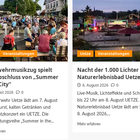
Veranstaltungen
Uetze
Veranstaltungen
ehrmusikzug spielt
Nacht der 1.000 Lichter
bschluss von „Summer
Naturerlebnisbad Uetz
City“
6. August 2026
0
ust 2026
0
Live-Musik, Lichteffekte und S
bis 22 Uhr am 8. August UETZE.
rwehr Uetze lädt am 7. August
Naturerlebnisbad Uetze lädt am
urst, kalten Getränken und
8. August 2026,...
atzkonzert ein UETZE. Die
tungsreihe „Summer in the...
Mehr
Mehr erfahren
Informationen
Mehr
hren
über
Informationen