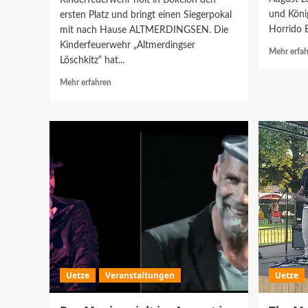
Kinderfeuerwehr holt in Bokeloh den
und Köni
ersten Platz und bringt einen Siegerpokal
Horrido El
mit nach Hause ALTMERDINGSEN. Die
Kinderfeuerwehr „Altmerdingser
Mehr erfa
Löschkitz“ hat...
Mehr
Mehr erfahren
Informationen
über
Altmerdingser
Löschkitz
gewinnen
Wasserrutschen-
Challenge
beim
Regionszeltlager
Uetze
Veranstaltungen
Uetze