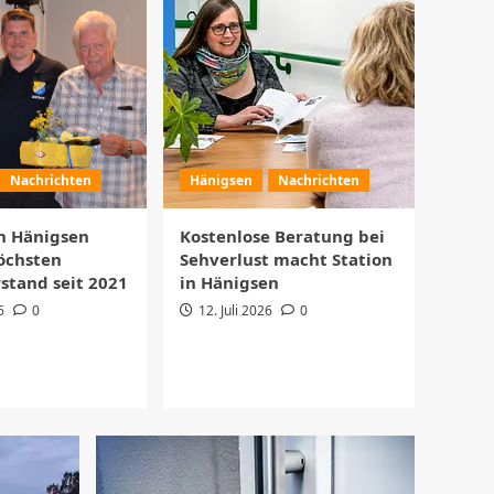
Sundown Cinema in
Hänigsen zeigt „Local
Hero“ mit Shanty-
1
Vorprogramm
Uetze
Veranstaltungen
Feuerwehrmusikzug
spielt zum Abschluss
von „Summer in the
Nachrichten
Hänigsen
Nachrichten
2
City“
en Hänigsen
Kostenlose Beratung bei
Uetze
Veranstaltungen
öchsten
Sehverlust macht Station
Nacht der 1.000 Lichter
stand seit 2021
in Hänigsen
im Naturerlebnisbad
6
0
12. Juli 2026
0
Uetze
3
Eltze
Veranstaltungen
Schützen- und
Volksfest Eltze feiert
das 800-jährige
4
Dorfjubiläum
Hänigsen