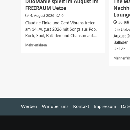
DuoManie spielt im August im
The Ma
FREIRAUM Uetze
Nachho
Loung
4. August 2026
0
30. Jul
Claudine Finke und Gerd Vibrans treten
am 14. August 2026 mit Songs aus Pop,
Die Uetze
Rock, Soul, Balladen und Chanson auf....
August 2
Balladen 
Mehr
Mehr erfahren
UETZE....
Informationen
über
Mehr erfa
DuoManie
spielt
im
August
im
FREIRAUM
Uetze
Werben
Wir über uns
Kontakt
Impressum
Date