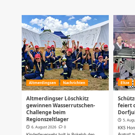
über
Sundown
Cinema
in
Hänigsen
zeigt
„Local
Hero“
mit
Shanty-
Vorprogramm
Altmerdingsen
Nachrichten
Eltze
Altmerdingser Löschkitz
Schütz
gewinnen Wasserrutschen-
feiert 
Challenge beim
Dorfju
Regionszeltlager
5. Aug
6. August 2026
0
KKS Horri
August z