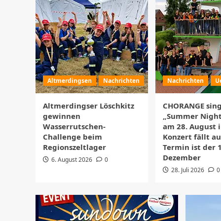
Altmerdingsen
Nachrichten
Nachrichten
U
Altmerdingser Löschkitz
CHORANGE sing
gewinnen
„Summer Night
Wasserrutschen-
am 28. August i
Challenge beim
Konzert fällt a
Regionszeltlager
Termin ist der 
Dezember
6. August 2026
0
28. Juli 2026
0