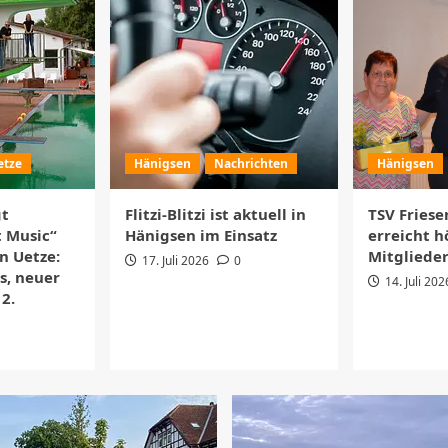
etze
Hänigsen
Nachrichten
Hänigsen
t
Flitzi-Blitzi ist aktuell in
TSV Fries
 Music“
Hänigsen im Einsatz
erreicht h
n Uetze:
Mitglieder
17. Juli 2026
0
us, neuer
14. Juli 202
12.