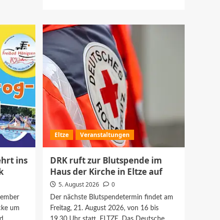
Informationen
über
Einbrecher
stehlen
Schmuck
aus
Einfamilienhaus
in
Hänigsen
Eltze
Veranstaltungen
hrt ins
DRK ruft zur Blutspende im
k
Haus der Kirche in Eltze auf
5. August 2026
0
tember
Der nächste Blutspendetermin findet am
ecke um
Freitag, 21. August 2026, von 16 bis
d
19.30 Uhr statt. ELTZE. Das Deutsche