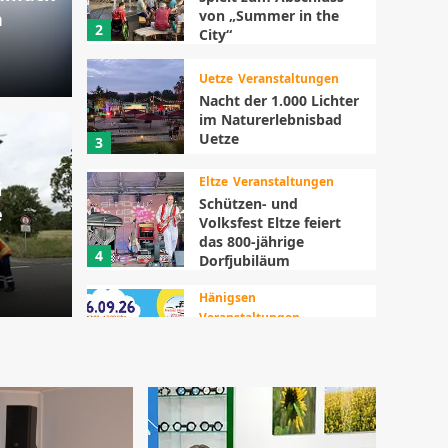
von „Summer in the
n
2
City“
Uetze
Veranstaltungen
Nacht der 1.000 Lichter
ingt „Summer
im Naturerlebnisbad
Uetze
3
“ am 28. August in
Hänigsen
Eltze
Veranstaltungen
i
rt fällt aus, neuer
Flit
Schützen- und
e
Volksfest Eltze feiert
der 12. Dezember
Hän
das 800-jährige
4
Dorfjubiläum
17. Juli 2
Hänigsen
Veranstaltungen
Schweinetrogrennen
kehrt ins Freibad
5
Hänigsen zurück
Hänigsen
Veranstaltungen