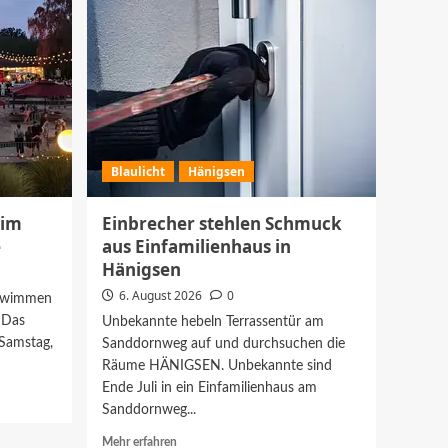
Veranstaltungen
Schweinetrogrennen
kehrt ins Freibad
5
Hänigsen zurück
Blaulicht
Hänigsen
 im
Einbrecher stehlen Schmuck
e
aus Einfamilienhaus in
Hänigsen
6. August 2026
0
chwimmen
 Das
Unbekannte hebeln Terrassentür am
 Samstag,
Sanddornweg auf und durchsuchen die
Räume HÄNIGSEN. Unbekannte sind
Ende Juli in ein Einfamilienhaus am
Sanddornweg...
Mehr
Mehr erfahren