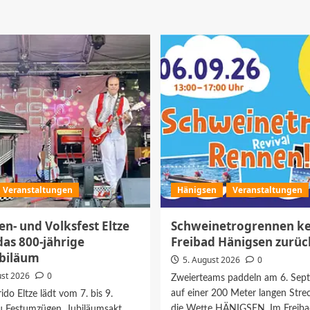
Nacht
über
der
Feuerwehrmusikzug
1.000
spielt
Lichter
zum
im
Abschluss
Naturerlebnisbad
von
Uetze
„Summer
in
the
City“
Veranstaltungen
Hänigsen
Veranstaltungen
en- und Volksfest Eltze
Schweinetrogrennen ke
das 800-jährige
Freibad Hänigsen zurüc
biläum
5. August 2026
0
ust 2026
0
Zweierteams paddeln am 6. Sep
auf einer 200 Meter langen Str
do Eltze lädt vom 7. bis 9.
die Wette HÄNIGSEN. Im Freiba
u Festumzügen, Jubiläumsakt