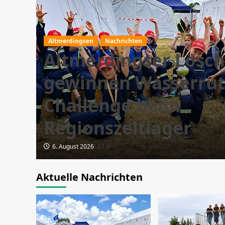
Altmerdingsen
Nachrichten
Altmerdingser Lösch
gewinnen Wasserrut
Challenge beim
Regionszeltlager
6. August 2026
0
Aktuelle Nachrichten