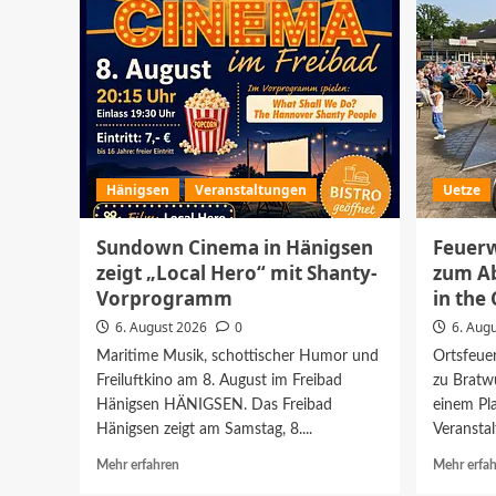
Hänigsen
Veranstaltungen
Uetze
Sundown Cinema in Hänigsen
Feuerw
zeigt „Local Hero“ mit Shanty-
zum A
Vorprogramm
in the 
6. August 2026
0
6. Aug
Maritime Musik, schottischer Humor und
Ortsfeue
Freiluftkino am 8. August im Freibad
zu Bratw
Hänigsen HÄNIGSEN. Das Freibad
einem Pl
Hänigsen zeigt am Samstag, 8....
Veranstal
Mehr
Mehr erfahren
Mehr erfa
Informationen