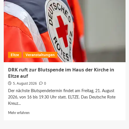
ins
Freibad
Hänigsen
zurück
Eltze
Veranstaltungen
DRK ruft zur Blutspende im Haus der Kirche in
Eltze auf
5. August 2026
0
Der nächste Blutspendetermin findet am Freitag, 21. August
2026, von 16 bis 19.30 Uhr statt. ELTZE. Das Deutsche Rote
Kreuz...
Mehr
Mehr erfahren
Informationen
über
DRK