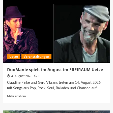
ruft
zur
Blutspende
im
Haus
der
Kirche
in
Eltze
auf
Uetze
Veranstaltungen
DuoManie spielt im August im FREIRAUM Uetze
4. August 2026
0
Claudine Finke und Gerd Vibrans treten am 14. August 2026
mit Songs aus Pop, Rock, Soul, Balladen und Chanson auf....
Mehr
Mehr erfahren
Informationen
über
DuoManie