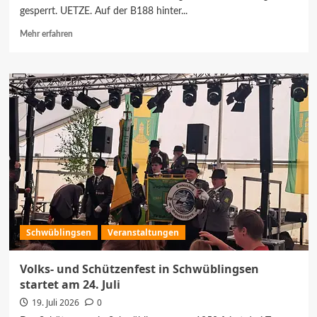
gesperrt. UETZE. Auf der B188 hinter...
Mehr
Mehr erfahren
Informationen
über
Unfall
auf
der
B188
bei
Uetze:
Zwei
Fahrzeuge
stoßen
hinter
dem
Kreuzkrug
Schwüblingsen
Veranstaltungen
zusammen
Volks- und Schützenfest in Schwüblingsen
startet am 24. Juli
19. Juli 2026
0