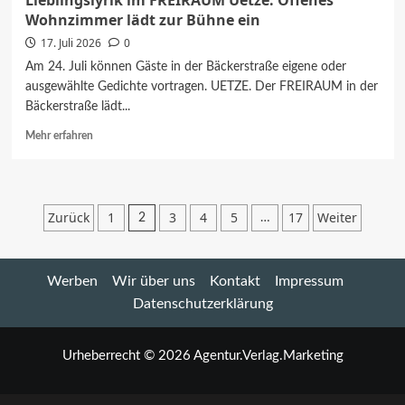
Lieblingslyrik im FREIRAUM Uetze: Offenes
Wohnzimmer lädt zur Bühne ein
17. Juli 2026
0
Am 24. Juli können Gäste in der Bäckerstraße eigene oder
ausgewählte Gedichte vortragen. UETZE. Der FREIRAUM in der
Bäckerstraße lädt...
Mehr
Mehr erfahren
Informationen
über
Lieblingslyrik
im
Seitennummerierung
Zurück
1
3
4
5
17
Weiter
2
…
FREIRAUM
der
Uetze:
Offenes
Beiträge
Wohnzimmer
Werben
Wir über uns
Kontakt
Impressum
lädt
Datenschutzerklärung
zur
Bühne
ein
Urheberrecht © 2026 Agentur.Verlag.Marketing