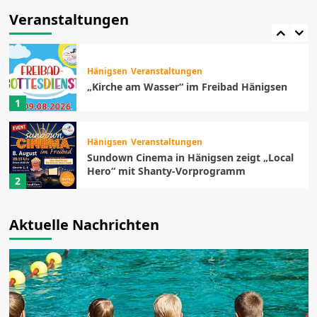
Schützen- und Volksfest Eltze feiert das
800-jährige Dorfjubiläum
Veranstaltungen
5
Hänigsen
Veranstaltungen
„Kirche am Wasser“ im Freibad Hänigsen
1
Hänigsen
Veranstaltungen
Sundown Cinema in Hänigsen zeigt „Local
Hero“ mit Shanty-Vorprogramm
2
Uetze
Veranstaltungen
Aktuelle Nachrichten
Feuerwehrmusikzug spielt zum Abschluss
von „Summer in the City“
3
Uetze
Veranstaltungen
Nacht der 1.000 Lichter im