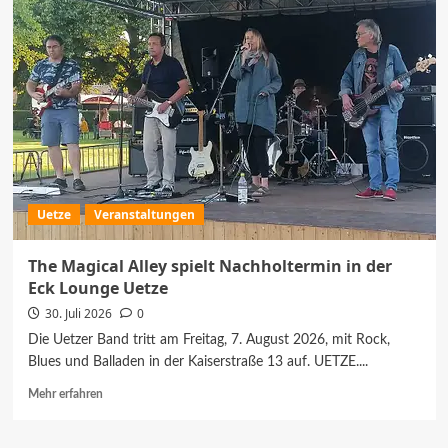
spielt
im
August
im
FREIRAUM
Uetze
Uetze
Veranstaltungen
The Magical Alley spielt Nachholtermin in der
Eck Lounge Uetze
30. Juli 2026
0
Die Uetzer Band tritt am Freitag, 7. August 2026, mit Rock,
Blues und Balladen in der Kaiserstraße 13 auf. UETZE....
Mehr
Mehr erfahren
Informationen
über