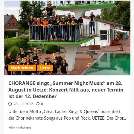
The
Magical
Alley
spielt
Nachholtermin
in
der
Eck
Lounge
Uetze
Nachrichten
Uetze
CHORANGE singt „Summer Night Music“ am 28.
August in Uetze: Konzert fällt aus, neuer Termin
ist der 12. Dezember
28. Juli 2026
0
Unter dem Motto „Great Ladies, Kings & Queens“ präsentiert
der Chor bekannte Songs aus Pop und Rock. UETZE. Der Chor...
Mehr
Mehr erfahren
Informationen