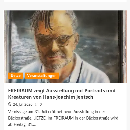
über
CHORANGE
singt
„Summer
Night
Music“
am
28.
August
in
Uetze:
Konzert
fällt
Uetze
Veranstaltungen
aus,
neuer
Termin
FREIRAUM zeigt Ausstellung mit Portraits und
ist
Kreaturen von Hans-Joachim Jentsch
der
24. Juli 2026
12.
0
Dezember
Vernissage am 31. Juli eröffnet neue Ausstellung in der
Bäckerstraße. UETZE. Im FREIRAUM in der Bäckerstraße wird
ab Freitag, 31....