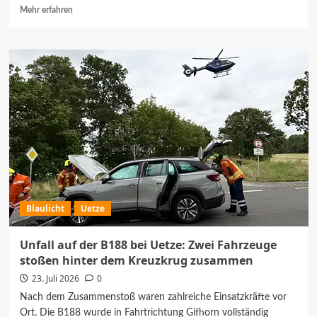
Mehr
Mehr erfahren
Informationen
über
FREIRAUM
zeigt
Ausstellung
mit
Portraits
und
Kreaturen
von
Hans-
Joachim
Jentsch
Blaulicht
Uetze
Unfall auf der B188 bei Uetze: Zwei Fahrzeuge
stoßen hinter dem Kreuzkrug zusammen
23. Juli 2026
0
Nach dem Zusammenstoß waren zahlreiche Einsatzkräfte vor
Ort. Die B188 wurde in Fahrtrichtung Gifhorn vollständig