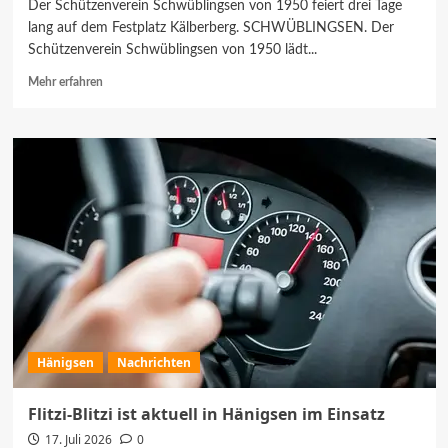
Der Schützenverein Schwüblingsen von 1950 feiert drei Tage
lang auf dem Festplatz Kälberberg. SCHWÜBLINGSEN. Der
Schützenverein Schwüblingsen von 1950 lädt...
Mehr
Mehr erfahren
Informationen
über
Volks-
und
Schützenfest
in
Schwüblingsen
startet
am
24.
Juli
Hänigsen
Nachrichten
Flitzi-Blitzi ist aktuell in Hänigsen im Einsatz
17. Juli 2026
0