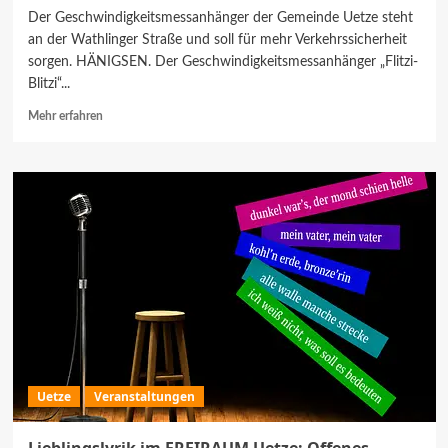
Der Geschwindigkeitsmessanhänger der Gemeinde Uetze steht
an der Wathlinger Straße und soll für mehr Verkehrssicherheit
sorgen. HÄNIGSEN. Der Geschwindigkeitsmessanhänger „Flitzi-
Blitzi“...
Mehr
Mehr erfahren
Informationen
über
Flitzi-
Blitzi
ist
aktuell
in
Hänigsen
im
Einsatz
Uetze
Veranstaltungen