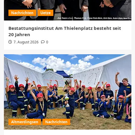
von „Summer in the City“
3
Nachrichten
Uetze
Uetze
Veranstaltungen
Bestattungsinstitut Am Thielenplatz besteht seit
Nacht der 1.000 Lichter im
20 Jahren
Naturerlebnisbad Uetze
4
7. August 2026
0
Eltze
Veranstaltungen
Schützen- und Volksfest Eltze feiert das
800-jährige Dorfjubiläum
5
Altmerdingsen
Nachrichten