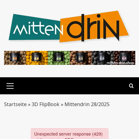
Zum
Inhalt
springen
Primäres
Menü
Startseite
»
3D FlipBook
»
Mittendrin 28/2025