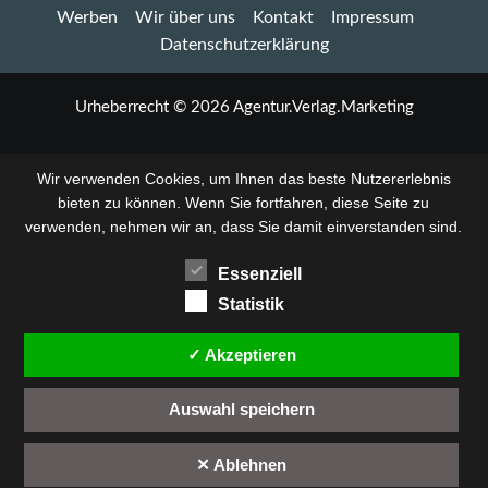
Werben
Wir über uns
Kontakt
Impressum
22.
Mai
Datenschutzerklärung
im
Freiraum:
Ausstellung
Urheberrecht © 2026 Agentur.Verlag.Marketing
mit
drei
Künstlern
Wir verwenden Cookies, um Ihnen das beste Nutzererlebnis
bieten zu können. Wenn Sie fortfahren, diese Seite zu
verwenden, nehmen wir an, dass Sie damit einverstanden sind.
Essenziell
Statistik
✓ Akzeptieren
Auswahl speichern
✕ Ablehnen