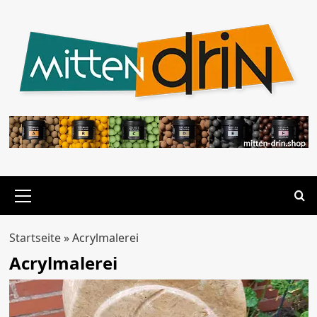
Zum
Inhalt
springen
Primäres
Menü
Startseite
»
Acrylmalerei
Acrylmalerei