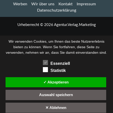
Werben
Wir über uns
Kontakt
Impressum
Freibad
Hänigsen:
Datenschutzerklärung
Wie
Bürger
ihr
Urheberrecht © 2026 Agentur.Verlag.Marketing
Freibad
retteten
und
Wir verwenden Cookies, um Ihnen das beste Nutzererlebnis
bis
bieten zu können. Wenn Sie fortfahren, diese Seite zu
heute
verwenden, nehmen wir an, dass Sie damit einverstanden sind.
erhalten
Essenziell
Statistik
✓ Akzeptieren
Auswahl speichern
✕ Ablehnen