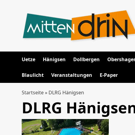
Zum
Inhalt
springen
Uetze
Hänigsen
Dollbergen
Obershage
Blaulicht
Veranstaltungen
E-Paper
Startseite
»
DLRG Hänigsen
DLRG Hänigse