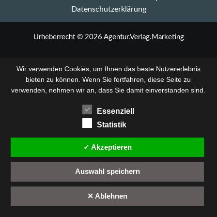
in
Datenschutzerklärung
Hänigsen
am
28.
Urheberrecht © 2026 Agentur.Verlag.Marketing
Mai
Wir verwenden Cookies, um Ihnen das beste Nutzererlebnis
bieten zu können. Wenn Sie fortfahren, diese Seite zu
verwenden, nehmen wir an, dass Sie damit einverstanden sind.
Essenziell
Statistik
✓ Akzeptieren
Auswahl speichern
✕ Ablehnen