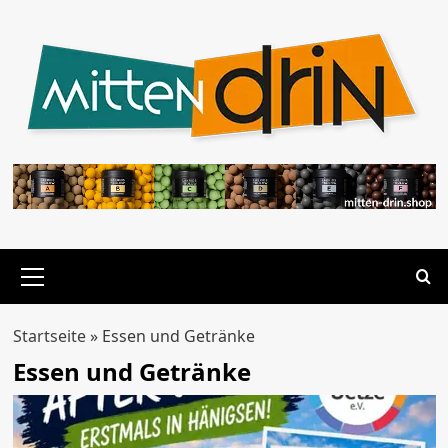
Zum
Inhalt
springen
Primäres
Menü
Startseite
»
Essen und Getränke
Essen und Getränke