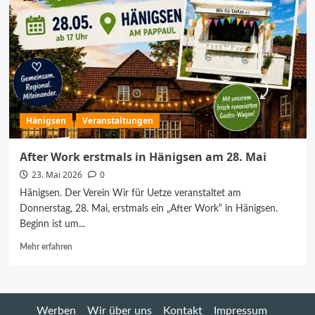
Hänigsen
Veranstaltungen
After Work erstmals in Hänigsen am 28. Mai
23. Mai 2026
0
Hänigsen. Der Verein Wir für Uetze veranstaltet am
Donnerstag, 28. Mai, erstmals ein „After Work“ in Hänigsen.
Beginn ist um...
Mehr
Mehr erfahren
Informationen
über
After
Work
Werben
Wir über uns
Kontakt
Impressum
erstmals