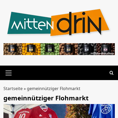
Zum
Inhalt
springen
Primäres
Menü
Startseite
»
gemeinnütziger Flohmarkt
gemeinnütziger Flohmarkt