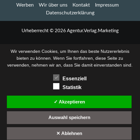
Werben
Wir über uns
Kontakt
Impressum
Uetze-
West
Datenschutzerklärung
am
24.
Mai:
Urheberrecht © 2026 Agentur.Verlag.Marketing
Stände
von
10
Wir verwenden Cookies, um Ihnen das beste Nutzererlebnis
bis
bieten zu können. Wenn Sie fortfahren, diese Seite zu
15
verwenden, nehmen wir an, dass Sie damit einverstanden sind.
Uhr
Essenziell
Statistik
✓ Akzeptieren
Auswahl speichern
✕ Ablehnen