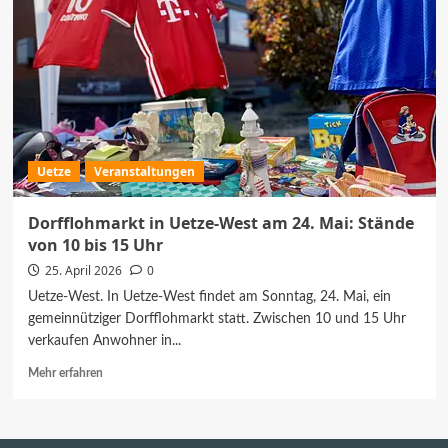
Uetze
Veranstaltungen
Dorfflohmarkt in Uetze-West am 24. Mai: Stände
von 10 bis 15 Uhr
25. April 2026
0
Uetze-West. In Uetze-West findet am Sonntag, 24. Mai, ein
gemeinnütziger Dorfflohmarkt statt. Zwischen 10 und 15 Uhr
verkaufen Anwohner in...
Mehr
Mehr erfahren
Informationen
über
Dorfflohmarkt
in