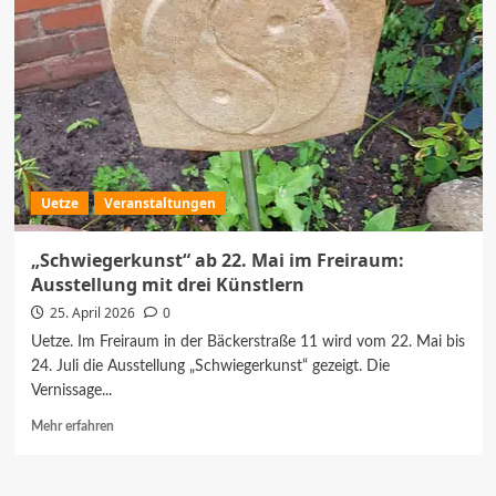
am
29.
Mai
im
Freiraum
über
Familiengeschichten
Uetze
Veranstaltungen
„Schwiegerkunst“ ab 22. Mai im Freiraum:
Ausstellung mit drei Künstlern
25. April 2026
0
Uetze. Im Freiraum in der Bäckerstraße 11 wird vom 22. Mai bis
24. Juli die Ausstellung „Schwiegerkunst“ gezeigt. Die
Vernissage...
Mehr
Mehr erfahren
Informationen
über
„Schwiegerkunst“