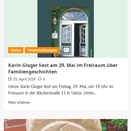
Uetze
Veranstaltungen
Karin Gloger liest am 29. Mai im Freiraum über
Familiengeschichten
25. April 2026
0
Uetze. Karin Gloger liest am Freitag, 29. Mai, um 19 Uhr im
Freiraum in der Bäckerstraße 11 in Uetze. Unter...
Mehr
Mehr erfahren
Informationen
über
Karin
Gloger
liest