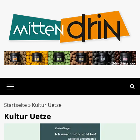
Zum
Inhalt
springen
Primäres
Menü
Startseite
»
Kultur Uetze
Kultur Uetze