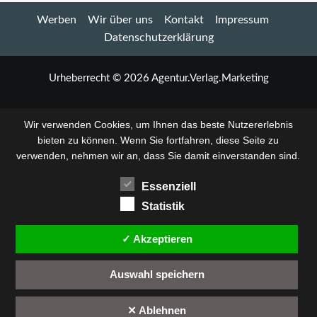
ab
Werben
Wir über uns
Kontakt
Impressum
22.
Mai
Datenschutzerklärung
im
Freiraum:
Ausstellung
Urheberrecht © 2026 Agentur.Verlag.Marketing
mit
drei
Künstlern
Wir verwenden Cookies, um Ihnen das beste Nutzererlebnis
bieten zu können. Wenn Sie fortfahren, diese Seite zu
verwenden, nehmen wir an, dass Sie damit einverstanden sind.
Essenziell
Statistik
✓ Akzeptieren
Auswahl speichern
✕ Ablehnen