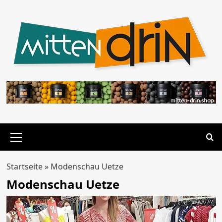
Zum
Inhalt
springen
Primäres
Menü
Startseite
»
Modenschau Uetze
Modenschau Uetze