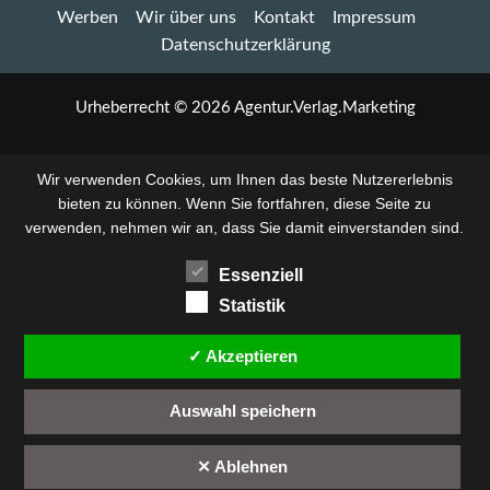
Werben
Wir über uns
Kontakt
Impressum
Uetze
am
Datenschutzerklärung
22.
Mai:
Sommermode
Urheberrecht © 2026 Agentur.Verlag.Marketing
und
Livemusik
im
Wir verwenden Cookies, um Ihnen das beste Nutzererlebnis
Laufsteg
bieten zu können. Wenn Sie fortfahren, diese Seite zu
verwenden, nehmen wir an, dass Sie damit einverstanden sind.
Essenziell
Statistik
✓ Akzeptieren
Auswahl speichern
✕ Ablehnen