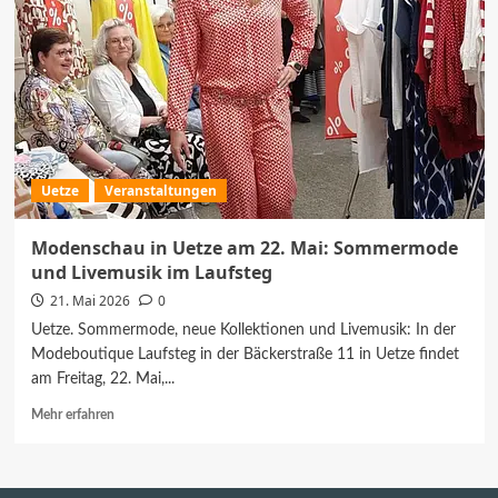
Uetze
Veranstaltungen
Modenschau in Uetze am 22. Mai: Sommermode
und Livemusik im Laufsteg
21. Mai 2026
0
Uetze. Sommermode, neue Kollektionen und Livemusik: In der
Modeboutique Laufsteg in der Bäckerstraße 11 in Uetze findet
am Freitag, 22. Mai,...
Mehr
Mehr erfahren
Informationen
über
Modenschau
in