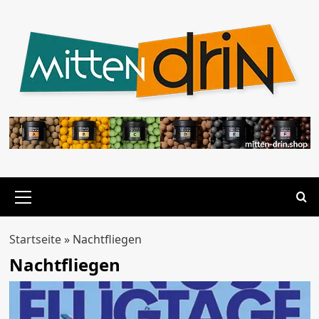
Zum
Inhalt
springen
Primäres
Menü
Startseite
»
Nachtfliegen
Nachtfliegen