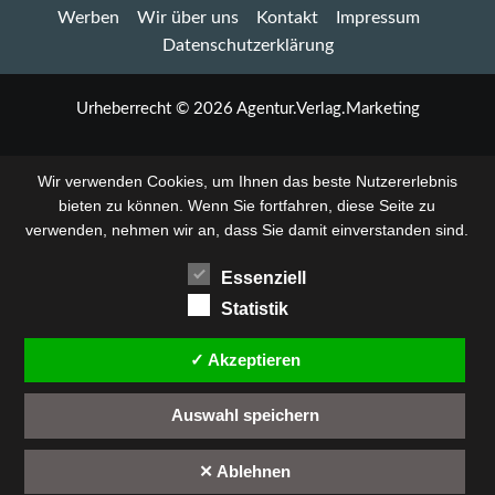
Werben
Wir über uns
Kontakt
Impressum
zu
Pfingsten
Datenschutzerklärung
in
Uetze:
Flugshow,
Urheberrecht © 2026 Agentur.Verlag.Marketing
Nachtflug
und
Lagerfeuer
Wir verwenden Cookies, um Ihnen das beste Nutzererlebnis
bieten zu können. Wenn Sie fortfahren, diese Seite zu
verwenden, nehmen wir an, dass Sie damit einverstanden sind.
Essenziell
Statistik
✓ Akzeptieren
Auswahl speichern
✕ Ablehnen