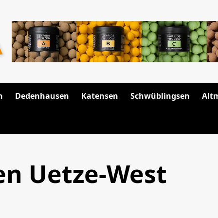
n
Dedenhausen
Katensen
Schwüblingsen
Alt
en Uetze-West