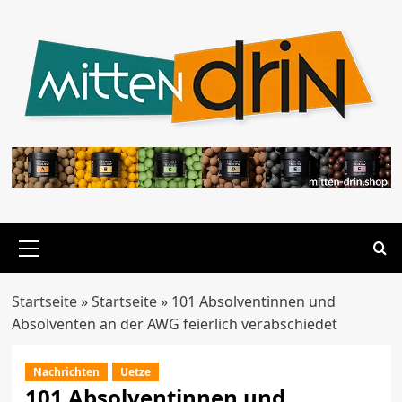
Zum
Inhalt
springen
Primäres
Menü
Startseite
»
Startseite
»
101 Absolventinnen und
Absolventen an der AWG feierlich verabschiedet
Nachrichten
Uetze
101 Absolventinnen und