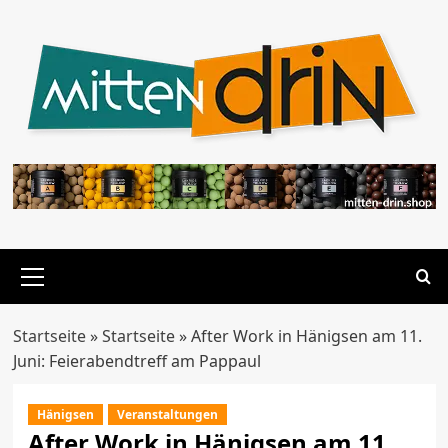
Zum
Inhalt
springen
Primäres
Menü
Startseite
»
Startseite
»
After Work in Hänigsen am 11.
Juni: Feierabendtreff am Pappaul
Hänigsen
Veranstaltungen
After Work in Hänigsen am 11.