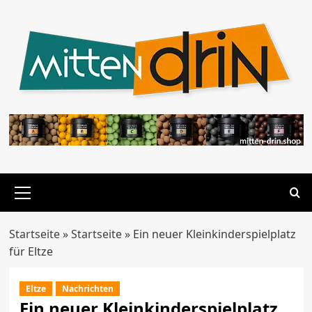
Zum
Inhalt
springen
Primäres
Menü
Startseite
»
Startseite
»
Ein neuer Kleinkinderspielplatz
für Eltze
Eltze
Nachrichten
Ein neuer Kleinkinderspielplatz