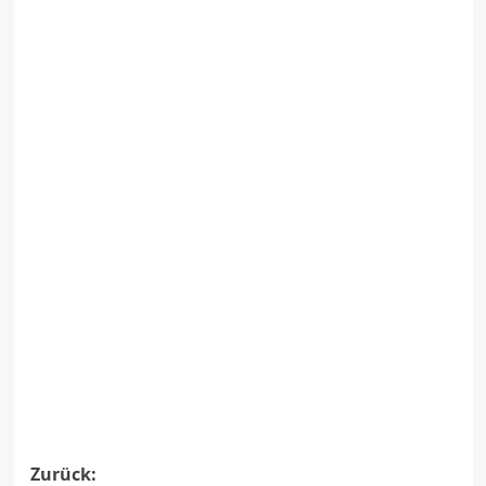
Beitragsnavigation
Zurück: