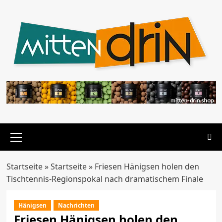
Zum
Inhalt
springen
Primäres
Menü
Startseite
»
Startseite
»
Friesen Hänigsen holen den
Tischtennis-Regionspokal nach dramatischem Finale
Hänigsen
Nachrichten
Friesen Hänigsen holen den