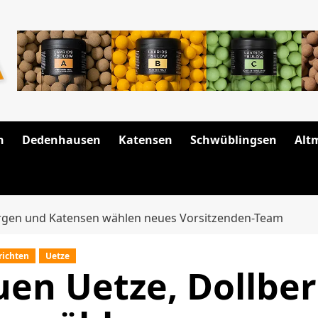
n
Dedenhausen
Katensen
Schwüblingsen
Alt
ergen und Katensen wählen neues Vorsitzenden-Team
richten
Uetze
uen Uetze, Dollbe