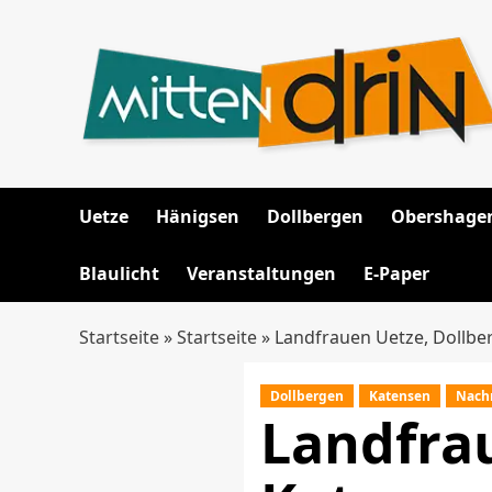
Zum
Inhalt
springen
Uetze
Hänigsen
Dollbergen
Obershage
Blaulicht
Veranstaltungen
E-Paper
Startseite
»
Startseite
»
Landfrauen Uetze, Dollb
Dollbergen
Katensen
Nach
Landfra