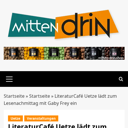
Zum
Inhalt
springen
Primäres
Menü
Startseite
»
Startseite
»
LiteraturCafé Uetze lädt zum
Lesenachmittag mit Gaby Frey ein
Uetze
Veranstaltungen
LiteraturCafé Uetze lädt zum