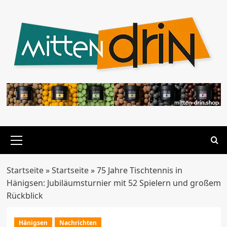
Zum
Inhalt
springen
Primäres
Menü
Startseite
»
Startseite
»
75 Jahre Tischtennis in
Hänigsen: Jubiläumsturnier mit 52 Spielern und großem
Rückblick
Hänigsen
Nachrichten