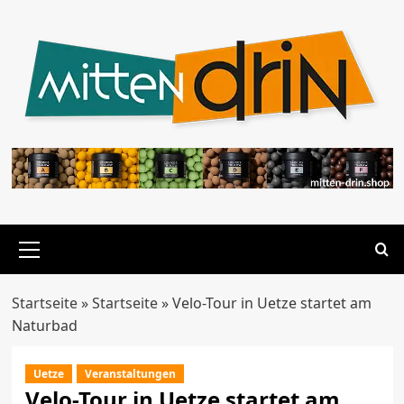
Zum
Inhalt
springen
Primäres
Menü
Startseite
»
Startseite
»
Velo-Tour in Uetze startet am
Naturbad
Uetze
Veranstaltungen
Velo-Tour in Uetze startet am