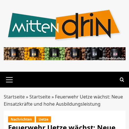
Zum
Inhalt
springen
Primäres
Menü
Startseite
»
Startseite
»
Feuerwehr Uetze wächst: Neue
Einsatzkräfte und hohe Ausbildungsleistung
Nachrichten
Uetze
Feuerwehr Uetze wächst: Neue