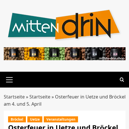
Zum
Inhalt
springen
Primäres
Menü
Startseite
»
Startseite
»
Osterfeuer in Uetze und Bröckel
am 4. und 5. April
Bröckel
Uetze
Veranstaltungen
Osterfeuer in Uetze und Bröckel